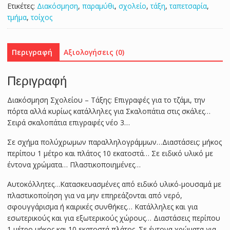
Ετικέτες:
Διακόσμηση
,
παραμύθι
,
σχολείο
,
τάξη
,
ταπετσαρία
,
τμήμα
,
τοίχος
Περιγραφή
Αξιολογήσεις (0)
Περιγραφή
Διακόσμηση Σχολείου – Τάξης: Επιγραφές για το τζάμι, την
πόρτα αλλά κυρίως κατάλληλες για Σκαλοπάτια στις σκάλες…
Σειρά σκαλοπάτια επιγραφές νέο 3…
Σε σχήμα πολύχρωμων παραλληλογράμμων…Διαστάσεις: μήκος
περίπου 1 μέτρο και πλάτος 10 εκατοστά… Σε ειδικό υλικό με
έντονα χρώματα… Πλαστικοποιημένες…
Αυτοκόλλητες…Κατασκευασμένες από ειδικό υλικό-μουσαμά με
πλαστικοποίηση για να μην επηρεάζονται από νερό,
σφουγγάρισμα ή καιρικές συνθήκες… Κατάλληλες και για
εσωτερικούς και για εξωτερικούς χώρους… Διαστάσεις περίπου
1 μέτρο μήκος και 10 εκατοστά πλάτος. Σε έντονα χρώματα για